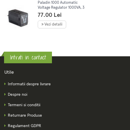
Paladin 1000 Automatic
Voltage Regulator 1000VA, 3
prize universale, RJ11
77.00 Lei
Vezi detalii
Intrati in contact
Utile
Informatii despre livrare
Despre noi
Termeni si conditii
Returnare Produse
Regulament GDPR