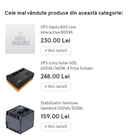
Cele mai vândute produse din această categorie:
UPS Septu 800 Line
Interactive 800VA
230.00 Lei
Vezi detalii
UPS nJoy Soter 600,
600VA/360W, 4 Prize Schuko
cu protectie, functie auto-
248.00 Lei
restart, Stabilizator de
tensiune
Vezi detalii
Stabilizator tensiune
Gembird 500VA/300W,
protectii: suprasarcina,
159.00 Lei
scurtcircuit si supraincalzire;
cu LED-uri
Vezi detalii