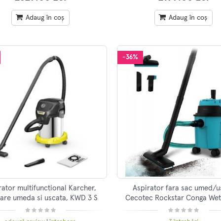
Adaug în coș
Adaug în coș
-36%
rator multifunctional Karcher,
Aspirator fara sac umed/u
rare umeda si uscata, KWD 3 S
Cecotec Rockstar Conga Wet
V-17/4/20/F 1000W
Compact Plus, 16 L, 120