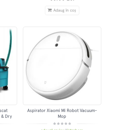
Adaug în coș
scat
Aspirator Xiaomi Mi Robot Vacuum-
 & Dry
Mop
0 W