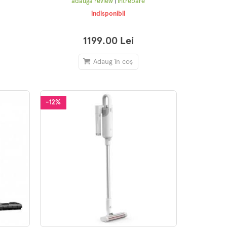
adaugă review
|
întrebare
indisponibil
1199.00 Lei
Adaug în coș
-12%