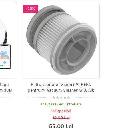
-20%
 Tapo
Filtru aspirator Xiaomi Mi HEPA
em dual
pentru Mi Vacuum Cleaner G10, Alb
200 Pa,
adaugă review
|
întrebare
indisponibil
69.00 Lei
55.00 Lei