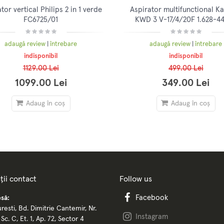
tor vertical Philips 2 in 1 verde
Aspirator multifunctional K
FC6725/01
KWD 3 V-17/4/20F 1.628-44
Aspirare umeda si uscata, 17l,
2m
adaugă review
|
întrebare
adaugă review
|
întrebare
indisponibil
indisponibil
1129.00 Lei
499.00 Lei
1099.00 Lei
349.00 Lei
Adaug în coș
Adaug în coș
ții contact
Follow us
Facebook
să:
resti, Bd. Dimitrie Cantemir, Nr.
Instagram
, Sc. C, Et. 1, Ap. 72, Sector 4