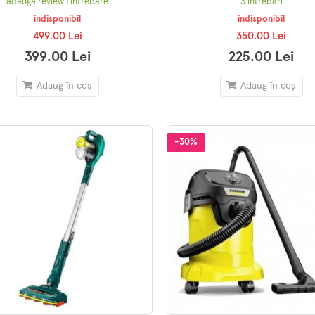
adaugă review
|
întrebare
3 întrebări
indisponibil
indisponibil
499.00 Lei
350.00 Lei
399.00 Lei
225.00 Lei
Adaug în coș
Adaug în coș
-30%