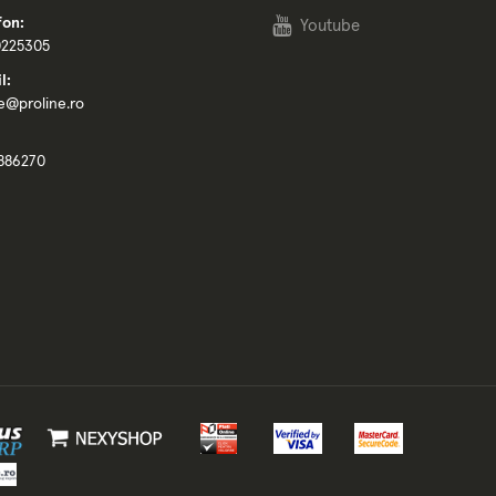
fon:
Youtube
0225305
l:
ce@proline.ro
886270