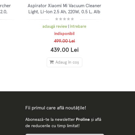
archer
Aspirator Xiaomi Mi Vacuum Cleaner
2.0,
Light, Li-Ion 2.5 Ah, 220W, 0.5 L, Alb
 Furtun
adaugă review
|
întrebare
indisponibil
499.00 Lei
439.00 Lei
Adaug în coș
Fii primul care află noutățile!
Abonează-te la newsletter
Proline
și află
de reducerile cu timp limitat!