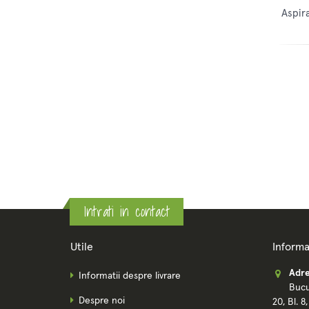
Aspira
Intrati in contact
Utile
Informa
Adre
Informatii despre livrare
Bucu
Despre noi
20, Bl. 8