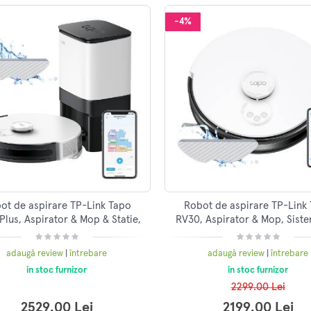
-4%
ot de aspirare TP-Link Tapo
Robot de aspirare TP-Link
Plus, Aspirator & Mop & Statie,
RV30, Aspirator & Mop, Sist
stem LiDAR & Gyro, 4200 Pa,
de navigatie LiDAR & Gyro, 4
Autonomie de
Autonomi
adaugă review
|
întrebare
adaugă review
|
întrebare
in stoc furnizor
in stoc furnizor
2299.00 Lei
2529.00 Lei
2199.00 Lei