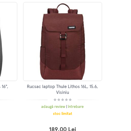
16",
Rucsac laptop Thule Lithos 16L, 15.6,
Visiniu
adaugă review
|
întrebare
stoc limitat
189.00 Lei