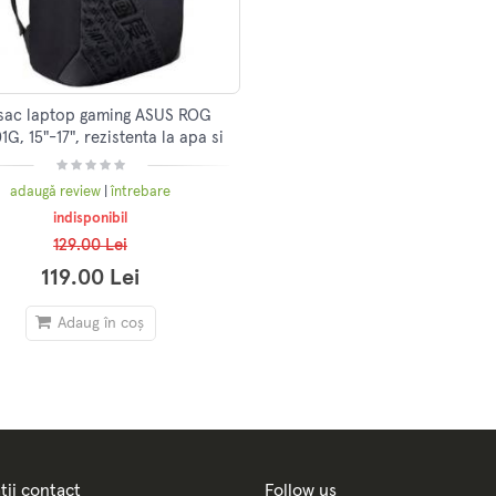
sac laptop gaming ASUS ROG
G, 15"-17", rezistenta la apa si
la zgarieturi, Negru
adaugă review
|
întrebare
indisponibil
129.00 Lei
119.00 Lei
Adaug în coș
ții contact
Follow us