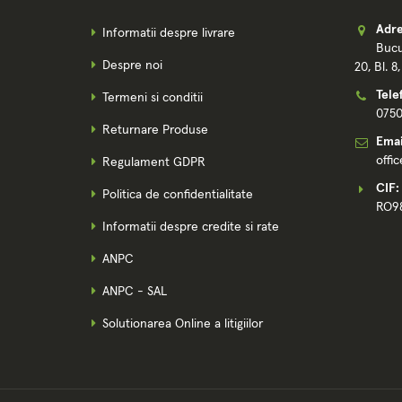
Adre
Informatii despre livrare
Bucu
Despre noi
20, Bl. 8
Tele
Termeni si conditii
075
Returnare Produse
Emai
offi
Regulament GDPR
CIF:
Politica de confidentialitate
RO9
Informatii despre credite si rate
ANPC
ANPC - SAL
Solutionarea Online a litigiilor