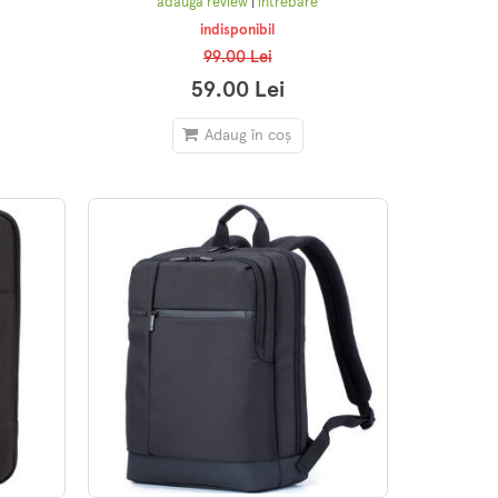
adaugă review
|
întrebare
indisponibil
99.00 Lei
59.00 Lei
Adaug în coș