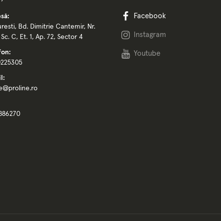
Facebook
să:
resti, Bd. Dimitrie Cantemir, Nr.
Instagram
, Sc. C, Et. 1, Ap. 72, Sector 4
fon:
Youtube
0225305
l:
ce@proline.ro
886270