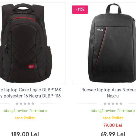
-11%
c laptop Case Logic DLBP116K
Rucsac laptop Asus Nereus 
y polyester 16 Negru DLBP-116
Negru
BLACK
adaugă review
|
întrebare
adaugă review
|
întrebare
stoc limitat
stoc limitat
79.00 Lei
189.00 Lei
69.99 Lei