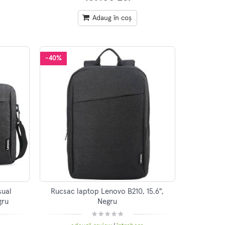
Adaug în coș
-40%
sual
Rucsac laptop Lenovo B210, 15.6",
gru
Negru