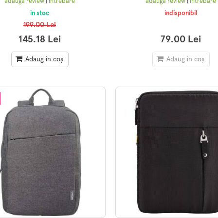
adaugă review
|
întrebare
adaugă review
|
întrebare
in stoc
indisponibil
199.00 Lei
145.18 Lei
79.00 Lei
Adaug în coș
Adaug în coș