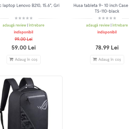
 laptop Lenovo B210, 15.6", Gri
Husa tableta 9- 10 inch Case
TS-110-black
adaugă review
|
întrebare
adaugă review
|
întrebare
indisponibil
indisponibil
99.00 Lei
59.00 Lei
78.99 Lei
Adaug în coș
Adaug în coș