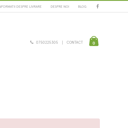
NFORMATII DESPRE LIVRARE
DESPRE NOI
BLOG
0750225305
CONTACT
0