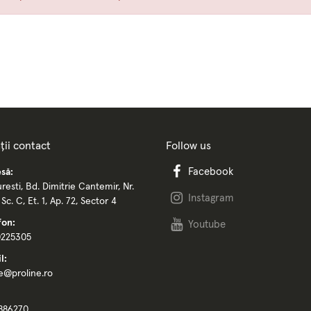
ții contact
Follow us
Facebook
să:
resti, Bd. Dimitrie Cantemir, Nr.
Instagram
, Sc. C, Et. 1, Ap. 72, Sector 4
fon:
Youtube
0225305
l:
ce@proline.ro
886270