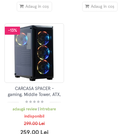
Adaug în coș
Adaug în coș
-13%
CARCASA SPACER -
gaming, Middle Tower, ATX,
"SPIDER", fara sursa, sticla
securizata, 4 x fan, USB
adaugă review
|
întrebare
2.0 x 1, USB
indisponibil
299.00 Lei
259.00 Lei