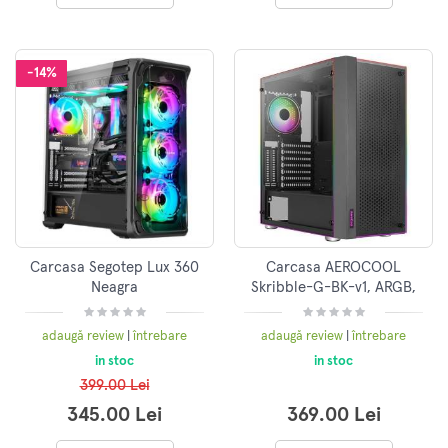
-14%
Carcasa Segotep Lux 360
Carcasa AEROCOOL
Neagra
Skribble-G-BK-v1, ARGB,
USB 3.0, Fara sursa, Negra
adaugă review
|
întrebare
adaugă review
|
întrebare
in stoc
in stoc
399.00 Lei
345.00 Lei
369.00 Lei