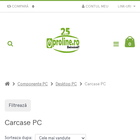
COMPARĂ
CONTUL MEU
LINK-URI
0
0
Componente PC
Desktop PC
Carcase PC
Filtrează
Carcase PC
Sorteaza dupa: