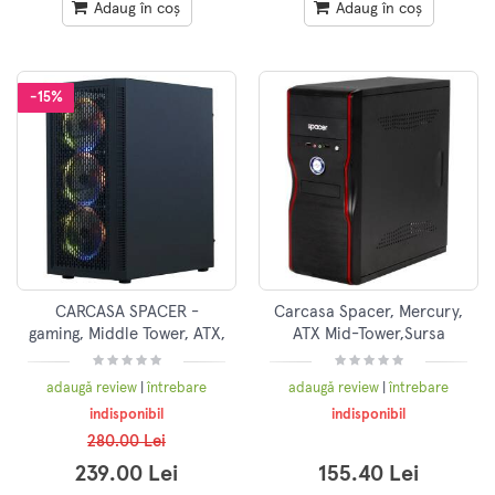
Adaug în coș
Adaug în coș
-15%
CARCASA SPACER -
Carcasa Spacer, Mercury,
gaming, Middle Tower, ATX,
ATX Mid-Tower,Sursa
"SHIELD", fara sursa, sticla
450W, Neagra
securizata, 4 x fan, USB
adaugă review
|
întrebare
adaugă review
|
întrebare
2.0 x 1, USB 3.0 x 2, HUB,
indisponibil
indisponibil
telecomanda, "SP-GC-
280.00 Lei
SHIELD"
239.00 Lei
155.40 Lei