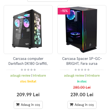
-15%
Carcasa computer
Carcasa Spacer SP-GC-
Darkflash DK180 Graffiti,
BRIGHT, Fara sursa
negru
adaugă review
|
întrebare
adaugă review
|
întrebare
stoc limitat
in stoc
280.00 Lei
209.99 Lei
239.00 Lei
Adaug în coș
Adaug în coș