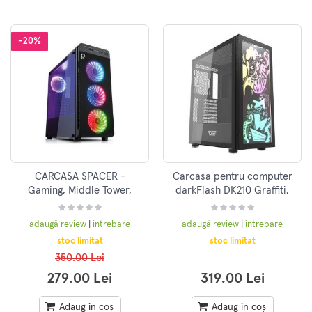
-20%
CARCASA SPACER -
Carcasa pentru computer
Gaming, Middle Tower,
darkFlash DK210 Graffiti,
ATX, "TITAN", Fara Sursa,
Middle Tower, ATX, ITX,
Sticla Securizata, 4 X Fan,
Micro ATX, Negru
adaugă review
|
întrebare
adaugă review
|
întrebare
USB 2.0 X 2, USB
stoc limitat
stoc limitat
350.00 Lei
279.00 Lei
319.00 Lei
Adaug în coș
Adaug în coș