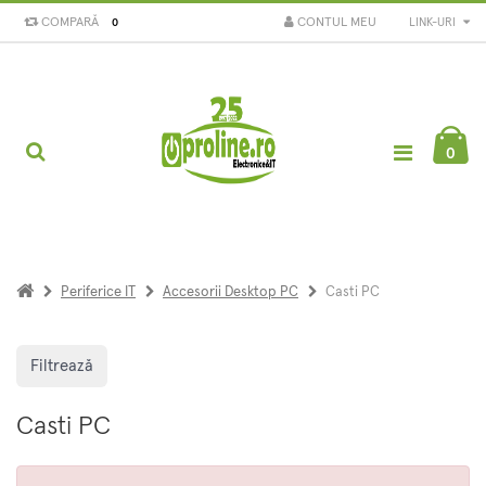
COMPARĂ
CONTUL MEU
LINK-URI
0
0
Periferice IT
Accesorii Desktop PC
Casti PC
Filtrează
Casti PC