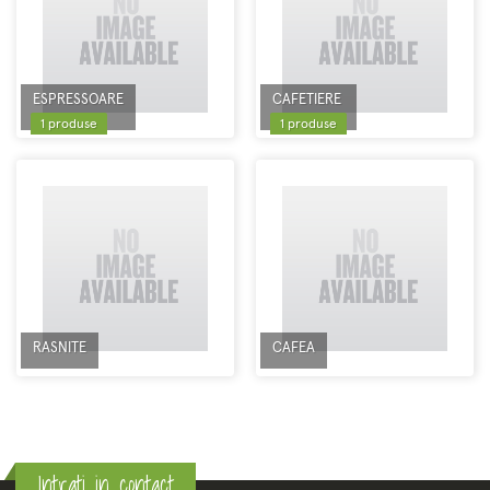
ESPRESSOARE
CAFETIERE
1 produse
1 produse
RASNITE
CAFEA
Intrati in contact