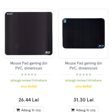
Mouse Pad gaming din
Mouse Pad gaming din
PVC, dimenisuni
PVC, dimenisiuni
437x400mm, Negru,
437x350mm, Negru,
A4TECH (X7-500MP)
A4TECH
adaugă review
|
întrebare
adaugă review
|
întrebare
stoc limitat
stoc limitat
26.44 Lei
31.30 Lei
Adaug în coș
Adaug în coș