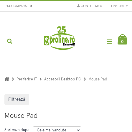
COMPARĂ
CONTUL MEU
LINK-URI
0
0
Periferice IT
Accesorii Desktop PC
Mouse Pad
Filtrează
Mouse Pad
Sorteaza dupa: