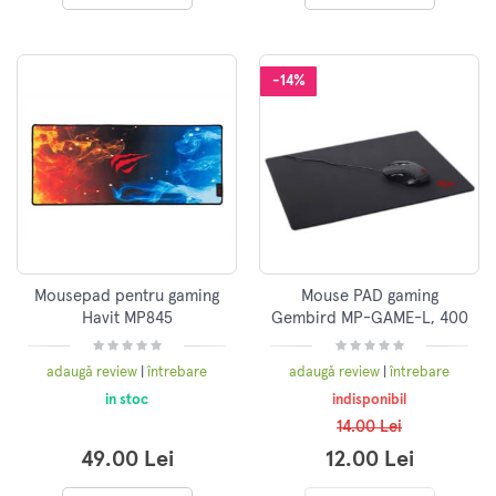
-14%
Mousepad pentru gaming
Mouse PAD gaming
Havit MP845
Gembird MP-GAME-L, 400
x 450 mm
adaugă review
|
întrebare
adaugă review
|
întrebare
in stoc
indisponibil
14.00 Lei
49.00 Lei
12.00 Lei