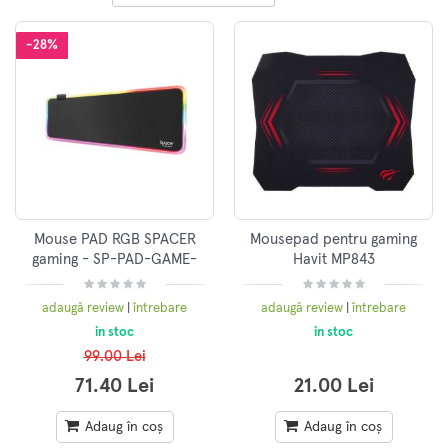
-28%
Mouse PAD RGB SPACER
Mousepad pentru gaming
gaming - SP-PAD-GAME-
Havit MP843
RGB-B
adaugă review
|
întrebare
adaugă review
|
întrebare
in stoc
in stoc
99.00 Lei
71.40 Lei
21.00 Lei
Adaug în coș
Adaug în coș