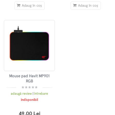
Adaug în coș
Adaug în coș
Mouse pad Havit MP901
RGB
adaugă review
|
întrebare
indisponibil
49.00 Lei