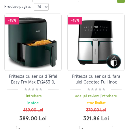
Produse pagina:
-15%
-15%
Friteuza cu aer cald Tefal
Friteuza cu aer cald, fara
Easy Fry Max EY245310,
ulei Cecotec Full Inox
capacitate 5L, 1500W, 10
5500 Pro, 1700W, 5.5L,
prg, touch, Verde
Control tactil, 8 programe
1 întrebare
adaugă review
|
întrebare
presetate,
in stoc
stoc limitat
459.00 Lei
379.00 Lei
389.00 Lei
321.86 Lei