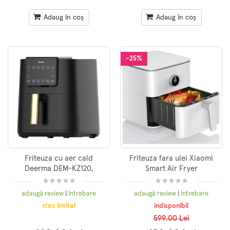
Adaug în coș
Adaug în coș
-25%
Friteuza cu aer cald
Friteuza fara ulei Xiaomi
Deerma DEM-KZ120,
Smart Air Fryer
1700W, Capacitate 7.5l,
BHR7358EU, 1800W, 6.5l,
pana la 200 grade Celsius,
50-60Hz, 220-240V,
adaugă review
|
întrebare
adaugă review
|
întrebare
8 programe, Negru
Aplicatie Xiaomi Home,Alb
stoc limitat
indisponibil
599.00 Lei