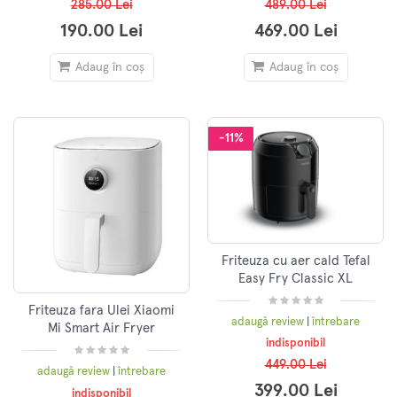
285.00 Lei
489.00 Lei
190.00 Lei
469.00 Lei
Adaug în coș
Adaug în coș
-11%
Friteuza cu aer cald Tefal
Easy Fry Classic XL
EY201815, 4.2L, 1500 W, 4
Friteuza fara Ulei Xiaomi
moduri de gatire, Negru
adaugă review
|
întrebare
Mi Smart Air Fryer
indisponibil
BHR4849EU 1500W 3.5L 8
programe Alb
449.00 Lei
adaugă review
|
întrebare
399.00 Lei
indisponibil