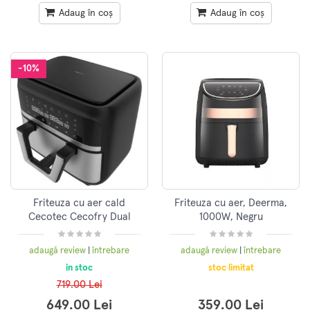
Adaug în coș
Adaug în coș
-10%
Friteuza cu aer cald
Friteuza cu aer, Deerma,
Cecotec Cecofry Dual
1000W, Negru
9000 04996, 2850W, 9L,
control tactil, 6 programe,
adaugă review
|
întrebare
adaugă review
|
întrebare
negru/argintiu
in stoc
stoc limitat
719.00 Lei
649.00 Lei
359.00 Lei