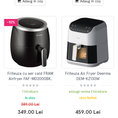
Adaug în coș
Adaug în coș
-10%
Friteuza cu aer cald FRAM
Friteuza Air Fryer Deerma
Airfryer FAF-MD2000BK,
DEM-KZ130W
gatire fara ulei, 2000W,
capacitate cos 5L, afisaj
1 întrebare
adaugă review
|
întrebare
digital, c
in stoc
stoc limitat
389.00 Lei
349.00 Lei
459.00 Lei