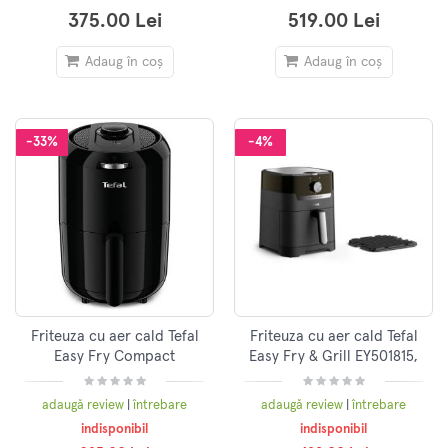
375.00 Lei
519.00 Lei
Adaug în coș
Adaug în coș
-33%
-4%
Friteuza cu aer cald Tefal
Friteuza cu aer cald Tefal
Easy Fry Compact
Easy Fry & Grill EY501815,
EY101815, 1030 W,
1400W, functie grill,
capacitate maxima 1.6L,
negru/argintiu
adaugă review
|
întrebare
adaugă review
|
întrebare
4moduri de gatire, Negru
indisponibil
indisponibil