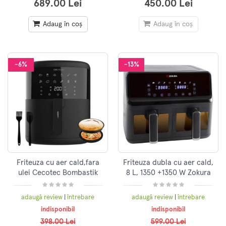
689.00 Lei
450.00 Lei
Adaug în coș
Adaug în coș
-6%
-13%
Friteuza cu aer cald,fara
Friteuza dubla cu aer cald,
ulei Cecotec Bombastik
8 L, 1350 +1350 W Zokura
Full
6000,1700W,6L,Control
adaugă review
|
întrebare
adaugă review
|
întrebare
tactil, 12programe
indisponibil
indisponibil
presetate,Negru
398.00 Lei
599.00 Lei