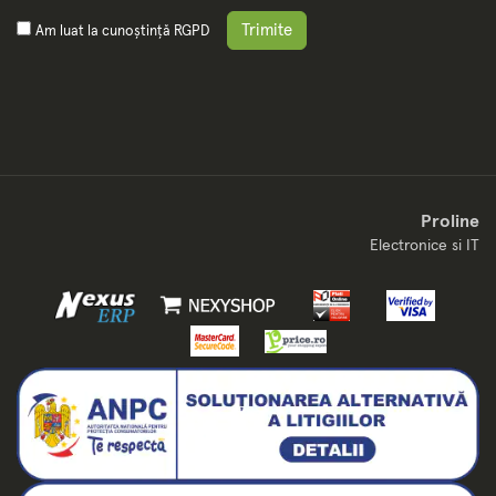
Trimite
Am luat la cunoștință
RGPD
Proline
Electronice si IT