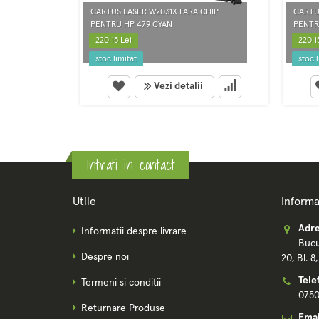
CARTUS LASER W2031X FARA CHIP
CARTU
PENTRU HP 479 CYAN
PENTR
220.15 Lei
220.1
stoc limitat
stoc l
Vezi detalii
Intrati in contact
Utile
Informa
Adre
Informatii despre livrare
Bucu
Despre noi
20, Bl. 8
Tele
Termeni si conditii
075
Returnare Produse
Emai