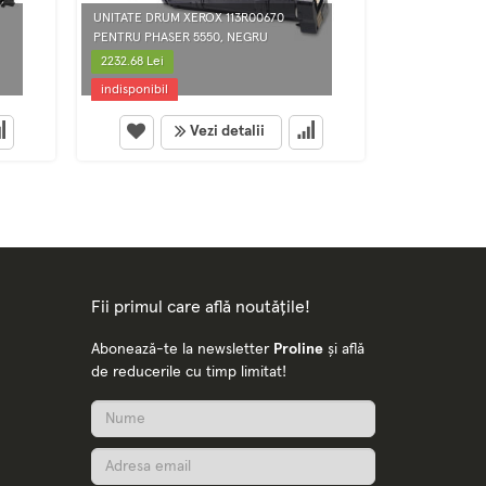
UNITATE DRUM XEROX 113R00670
CARTUS LASER
PENTRU PHASER 5550, NEGRU
CYAN
2232.68 Lei
401.33 Lei
indisponibil
indisponibil
Vezi detalii
Fii primul care află noutățile!
Abonează-te la newsletter
Proline
și află
de reducerile cu timp limitat!