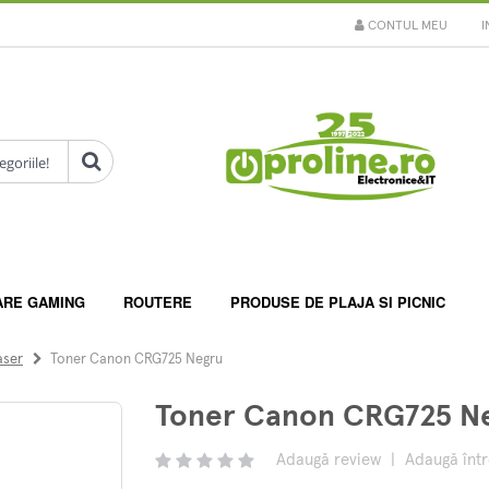
CONTUL MEU
I
ARE GAMING
ROUTERE
PRODUSE DE PLAJA SI PICNIC
aser
Toner Canon CRG725 Negru
Toner Canon CRG725 N
Adaugă review
|
Adaugă înt