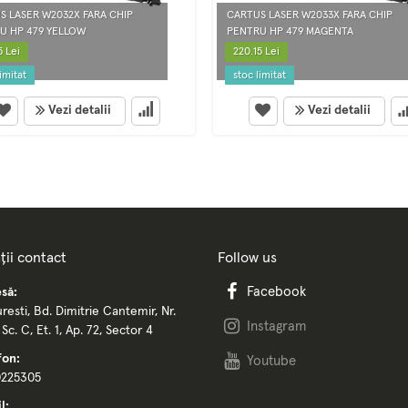
S LASER W2032X FARA CHIP
CARTUS LASER W2033X FARA CHIP
U HP 479 YELLOW
PENTRU HP 479 MAGENTA
5 Lei
220.15 Lei
imitat
stoc limitat
Vezi detalii
Vezi detalii
ții contact
Follow us
Facebook
să:
resti, Bd. Dimitrie Cantemir, Nr.
Instagram
, Sc. C, Et. 1, Ap. 72, Sector 4
fon:
Youtube
0225305
l: