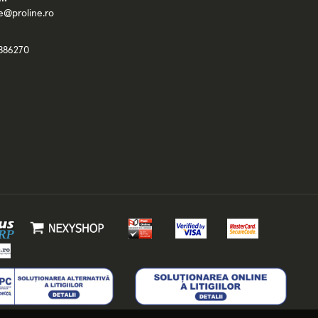
ce@proline.ro
886270