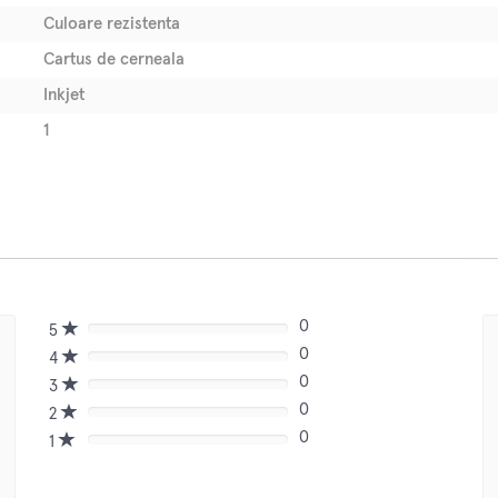
Culoare rezistenta
Cartus de cerneala
Inkjet
1
0
5
80%
0
Complete
4
80%
(danger)
0
Complete
3
80%
(danger)
0
Complete
2
80%
(danger)
0
Complete
1
80%
(danger)
Complete
(danger)