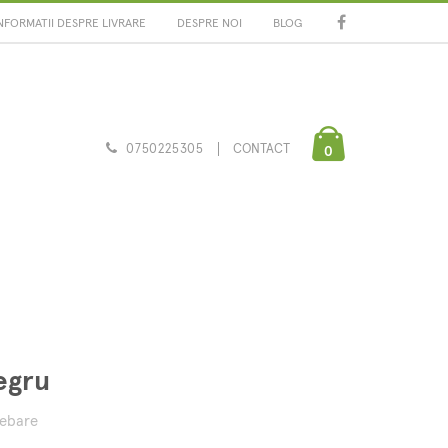
NFORMATII DESPRE LIVRARE
DESPRE NOI
BLOG
0750225305
CONTACT
0
egru
rebare