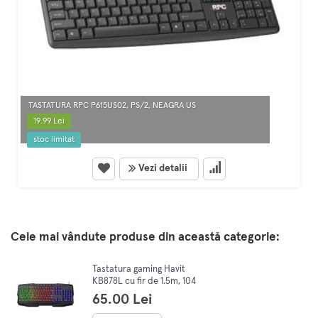
TASTATURA RPC P615US02, PS/2, NEAGRA US
19.99 Lei
stoc limitat
Vezi detalii
Cele mai vândute produse din această categorie:
Tastatura gaming Havit
KB878L cu fir de 1.5m, 104
taste, conexiune USB,
65.00 Lei
iluminat RGB, Negru