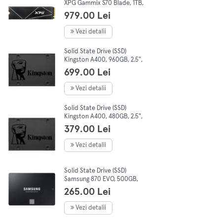
XPG Gammix S70 Blade, 1TB,
PCI Express 4.0 x4, M.2,
979.00 Lei
AGAMMIXS70B-1T-CS
Vezi detalii
Solid State Drive (SSD)
Kingston A400, 960GB, 2.5",
SATA III
699.00 Lei
Vezi detalii
Solid State Drive (SSD)
Kingston A400, 480GB, 2.5",
SATA III
379.00 Lei
Vezi detalii
Solid State Drive (SSD)
Samsung 870 EVO, 500GB,
2.5", SATA III
265.00 Lei
Vezi detalii