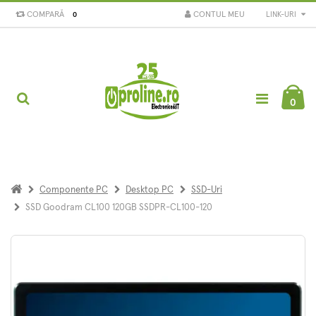
COMPARĂ
CONTUL MEU
LINK-URI
0
0
Componente PC
Desktop PC
SSD-Uri
SSD Goodram CL100 120GB SSDPR-CL100-120