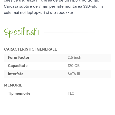
ceea ce usureaza migrarea de pe un HDD traditional.
Carcasa subtire de 7 mm permite montarea SSD-ului in
cele mai noi laptop-uri si ultrabook-uri.
Specificatii
CARACTERISTICI GENERALE
Form Factor
2.5 inch
Capacitate
120 GB
Interfata
SATA III
MEMORIE
Tip memorie
TLC