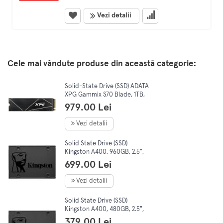
Vezi detalii
Cele mai vândute produse din această categorie:
Solid-State Drive (SSD) ADATA
XPG Gammix S70 Blade, 1TB,
PCI Express 4.0 x4, M.2,
979.00 Lei
AGAMMIXS70B-1T-CS
Vezi detalii
Solid State Drive (SSD)
Kingston A400, 960GB, 2.5",
SATA III
699.00 Lei
Vezi detalii
Solid State Drive (SSD)
Kingston A400, 480GB, 2.5",
SATA III
379.00 Lei