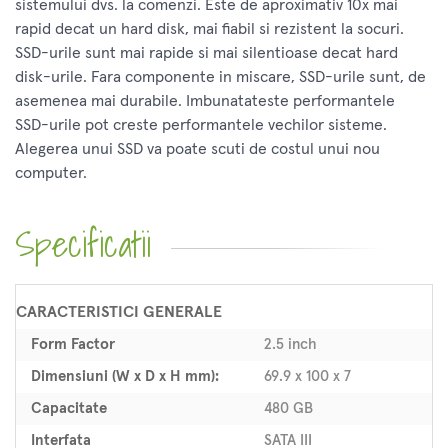
sistemului dvs. la comenzi. Este de aproximativ 10x mai
rapid decat un hard disk, mai fiabil si rezistent la socuri.
SSD-urile sunt mai rapide si mai silentioase decat hard
disk-urile. Fara componente in miscare, SSD-urile sunt, de
asemenea mai durabile. Imbunatateste performantele
SSD-urile pot creste performantele vechilor sisteme.
Alegerea unui SSD va poate scuti de costul unui nou
computer.
Specificatii
CARACTERISTICI GENERALE
Form Factor
2.5 inch
Dimensiuni (W x D x H mm):
69.9 x 100 x 7
Capacitate
480 GB
Interfata
SATA III