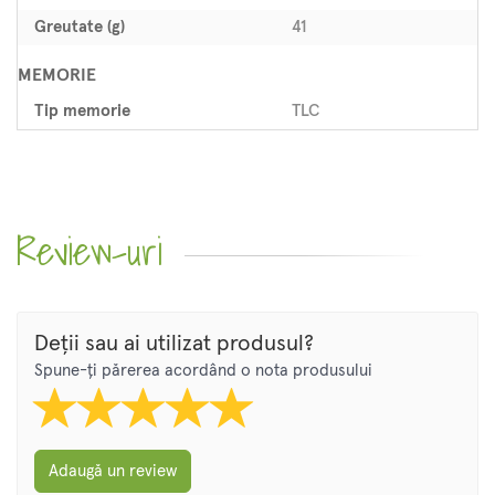
Greutate (g)
41
MEMORIE
Tip memorie
TLC
Review-uri
Deții sau ai utilizat produsul?
Spune-ți părerea acordând o nota produsului
Adaugă un review