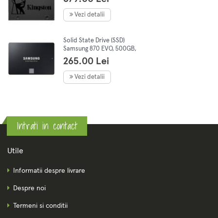
Vezi detalii
Solid State Drive (SSD)
Samsung 870 EVO, 500GB,
2.5", SATA III
265.00 Lei
Vezi detalii
Intrati in contact
Utile
Informatii despre livrare
Despre noi
Termeni si conditii