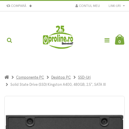
COMPARĂ
CONTUL MEU
LINK-URI
0
0
Componente PC
Desktop PC
SSD-Uri
Solid State Drive (SSD) Kingston A400, 480GB, 2.5", SATA III