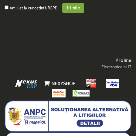
Trimite
Am luat la cunoștință
RGPD
Proline
Electronice si IT