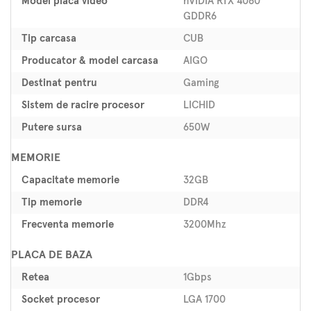
Model placa video
nVIDIA RTX 4060
GDDR6
Tip carcasa
CUB
Producator & model carcasa
AIGO
Destinat pentru
Gaming
Sistem de racire procesor
LICHID
Putere sursa
650W
MEMORIE
Capacitate memorie
32GB
Tip memorie
DDR4
Frecventa memorie
3200Mhz
PLACA DE BAZA
Retea
1Gbps
Socket procesor
LGA 1700