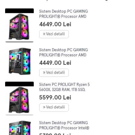
Sistem Desktop PC GAMING
PROLIGHT® Procesor AMD
Ryzen 5 5500 4.2GHz, 16GB
4649.00 Lei
RAM, 1TB SSD, GEFORCE RTX
5060 8Gb, preinstalare
Vezi detalii
Win11Pro
Sistem Desktop PC GAMING
PROLIGHT® Procesor AMD
Ryzen 5 5500 4.2GHz, 16GB
4449.00 Lei
RAM DDR4, 1TB SSD, VIDEO
Nvidia GEFORCE RTX 4060,
Vezi detalii
8GB, Windows 11 PRO
Sistem PC PROLIGHT Ryzen 5
5600X, 32GB RAM, 1TB SSD,
VIDEO Nvidia GEFORCE 5060
5599.00 Lei
8Gb, Wifi+Bluetooth, Racire
Lichid, Preinstalare Windows
Vezi detalii
11 Pro
Sistem Desktop PC GAMING
PROLIGHT® Procesor Intel®
i5-12400F 4.4GHz, 32GB RAM