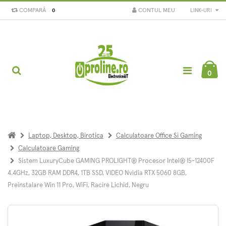
COMPARĂ
CONTUL MEU
LINK-URI
0
0
Laptop, Desktop, Birotica
Calculatoare Office Si Gaming
Calculatoare Gaming
Sistem LuxuryCube GAMING PROLIGHT® Procesor Intel® I5-12400F
4.4GHz, 32GB RAM DDR4, 1TB SSD, VIDEO Nvidia RTX 5060 8GB,
Preinstalare Win 11 Pro, WiFi, Racire Lichid, Negru