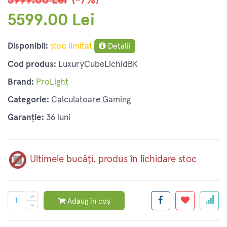
5999.00 Lei
(-7%)
5599.00 Lei
Disponibil:
stoc limitat
Detalii
Cod produs:
LuxuryCubeLichidBK
Brand:
ProLight
Categorie:
Calculatoare Gaming
Garanție:
36 luni
Ultimele bucăți, produs în lichidare stoc
Adaug în coș