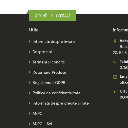
Intrati in contact
Utile
Informa
Adre
Informatii despre livrare
Bucu
Despre noi
20, Bl. 8
Tele
Termeni si conditii
075
Returnare Produse
Emai
offi
Regulament GDPR
CIF:
Politica de confidentialitate
RO9
Informatii despre credite si rate
ANPC
ANPC - SAL