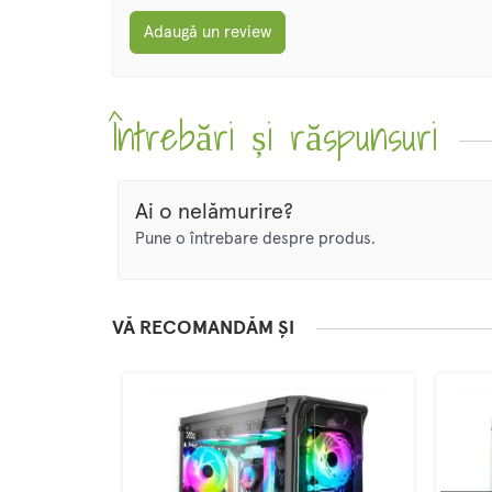
Adaugă un review
Întrebări și răspunsuri
Ai o nelămurire?
Pune o întrebare despre produs.
VĂ RECOMANDĂM ȘI