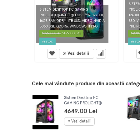
SISTE
SISTEM DESKTOP PC GAMING
PROLI
PROLIGHT® INTEL® CORE™I7-12700F,
12400F
16GB RAM DDR4, 1TB SSD, VIDEO NVIDIA
SSD, V
5060 8GB GDDR6, WINDOWS 11 PRO
PREINS
5899.00 Lei
5499.00 Lei
5900.
in stoc
in st
Vezi detalii
Cele mai vândute produse din această categ
Sistem Desktop PC
GAMING PROLIGHT®
Procesor AMD Ryzen 5
4649.00 Lei
5500 4.2GHz, 16GB RAM,
1TB SSD, GEFORCE RTX
Vezi detalii
5060 8Gb, preinstalare
Win11Pro