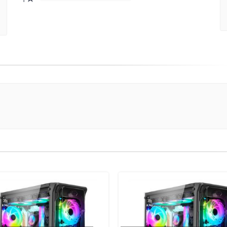
80%
(danger)
Complete
(danger)