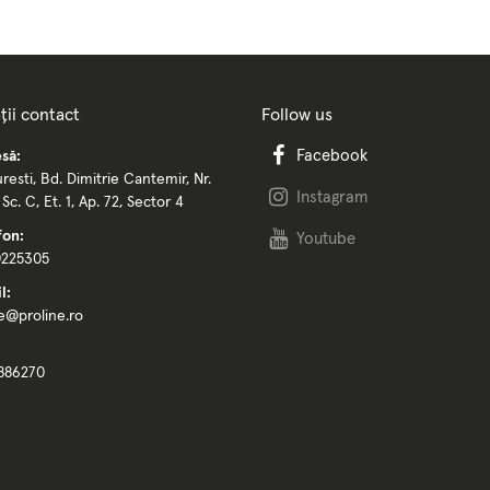
ții contact
Follow us
Facebook
să:
resti, Bd. Dimitrie Cantemir, Nr.
Instagram
, Sc. C, Et. 1, Ap. 72, Sector 4
fon:
Youtube
0225305
l:
ce@proline.ro
886270