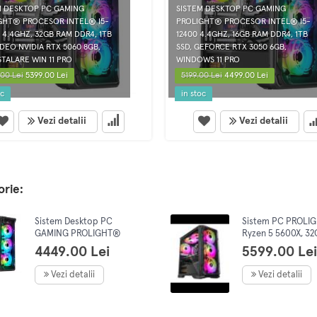
M DESKTOP PC GAMING
SISTEM DESKTOP PC GAMING
GHT® PROCESOR INTEL® I5-
PROLIGHT® PROCESOR INTEL® I5-
 4.4GHZ, 32GB RAM DDR4, 1TB
12400 4.4GHZ, 16GB RAM DDR4, 1TB
IDEO NVIDIA RTX 5060 8GB,
SSD, GEFORCE RTX 3050 6GB,
TALARE WIN 11 PRO
WINDOWS 11 PRO
00 Lei
5399.00 Lei
5199.00 Lei
4499.00 Lei
oc
in stoc
Vezi detalii
Vezi detalii
orie:
Sistem Desktop PC
Sistem PC PROLI
GAMING PROLIGHT®
Ryzen 5 5600X, 3
Procesor AMD Ryzen 5
RAM, 1TB SSD, VID
4449.00 Lei
5599.00 Lei
5500 4.2GHz, 16GB RAM
Nvidia GEFORCE 
DDR4, 1TB SSD, VIDEO
8Gb, Wifi+Bluetoo
Vezi detalii
Vezi detalii
Nvidia GEFORCE RTX
Racire Lichid,
4060, 8GB, Windows 11
Preinstalare Wind
PRO
Pro