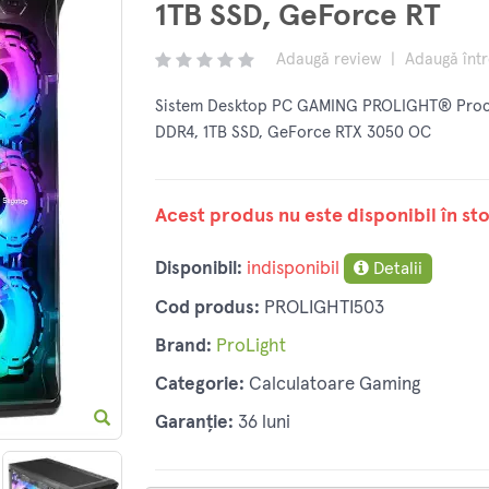
1TB SSD, GeForce RT
Adaugă review
|
Adaugă înt
Sistem Desktop PC GAMING PROLIGHT® Proce
DDR4, 1TB SSD, GeForce RTX 3050 OC
Acest produs nu este disponibil în sto
Disponibil:
indisponibil
Detalii
Cod produs:
PROLIGHTI503
Brand:
ProLight
Categorie:
Calculatoare Gaming
Garanție:
36 luni