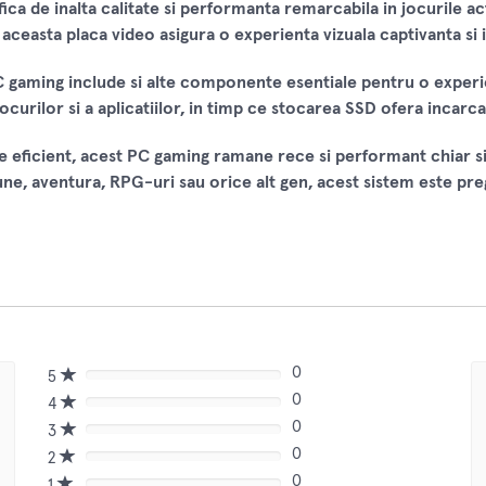
ca de inalta calitate si performanta remarcabila in jocurile
ceasta placa video asigura o experienta vizuala captivanta si i
C gaming include si alte componente esentiale pentru o exper
jocurilor si a aplicatiilor, in timp ce stocarea SSD ofera incarc
re eficient, acest PC gaming ramane rece si performant chiar si
iune, aventura, RPG-uri sau orice alt gen, acest sistem este pr
0
5
80%
0
Complete
4
80%
(danger)
0
Complete
3
80%
(danger)
0
Complete
2
80%
(danger)
0
Complete
1