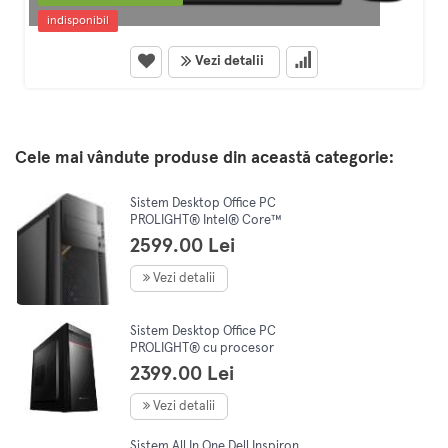
indisponibil
Vezi detalii
Cele mai vândute produse din această categorie:
Sistem Desktop Office PC
PROLIGHT® Intel® Core™
i5-12400 4.4 GHz, 16GB DDR4,
2599.00 Lei
SSD 512GB, Windows 11 Pro
Vezi detalii
Sistem Desktop Office PC
PROLIGHT® cu procesor
Intel® Core™ i3-14100 pana
2399.00 Lei
la 4.4 GHz, 16GB DDR4, 512GB
SSD M.2, Intel® UHD Graphics
Vezi detalii
730, Windows 11 Pro
Sistem All In One Dell Inspiron