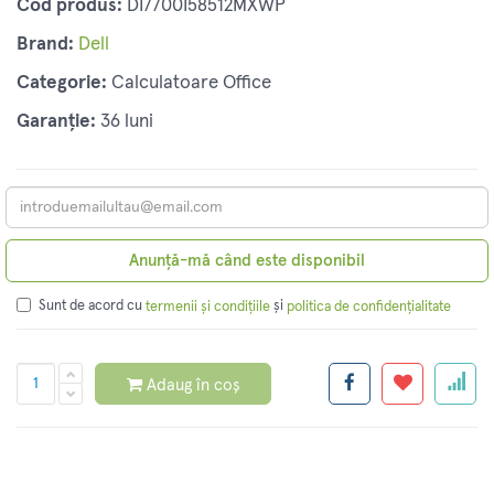
Cod produs:
DI7700I58512MXWP
Brand:
Dell
Categorie:
Calculatoare Office
Garanție:
36 luni
Anunță-mă când este disponibil
Sunt de acord cu
și
termenii și condițiile
politica de confidențialitate
Adaug în coș