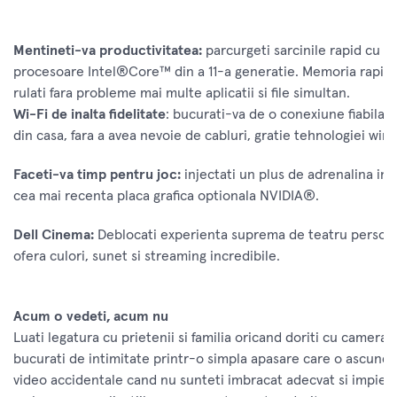
Mentineti-va productivitatea:
parcurgeti sarcinile rapid cu a
procesoare Intel®Core™ din a 11-a generatie. Memoria rapid
rulati fara probleme mai multe aplicatii si file simultan.
Wi-Fi de inalta fidelitate
: bucurati-va de o conexiune fiabila l
din casa, fara a avea nevoie de cabluri, gratie tehnologiei wire
Faceti-va timp pentru joc:
injectati un plus de adrenalina in 
cea mai recenta placa grafica optionala NVIDIA®.
Dell Cinema:
Deblocati experienta suprema de teatru persona
ofera culori, sunet si streaming incredibile.
Acum o vedeti, acum nu
Luati legatura cu prietenii si familia oricand doriti cu camera
bucurati de intimitate printr-o simpla apasare care o ascunde i
video accidentale cand nu sunteti imbracat adecvat si impied