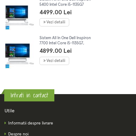
5400 Intel Core i5-1135G7
Tiger Lake, 23.8 FHD 8GB
4499.00 Lei
256GB SSD+1TB,
MX330,W10PRO
Vezi detalii
Sistem All In One Dell Inspiron
7700 Intel Core i5-1135G7,
Tiger Lake, 27"FHD 8GB DDR4
4899.00 Lei
512GB SSD MX330 2GB W10
Vezi detalii
Intrati in contact
Utile
Informatii despre livrare
Despre noi