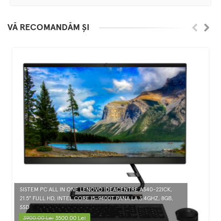
VĂ RECOMANDĂM ȘI
SISTEM PC ALL IN ONE LENOVO IDEACENTRE A340-22ICK,
21.5" FULL HD, INTEL CORE I5-9400T PANA LA 3.4GHZ, 8GB,
SSD
3900.00 Lei
3500.00 Lei