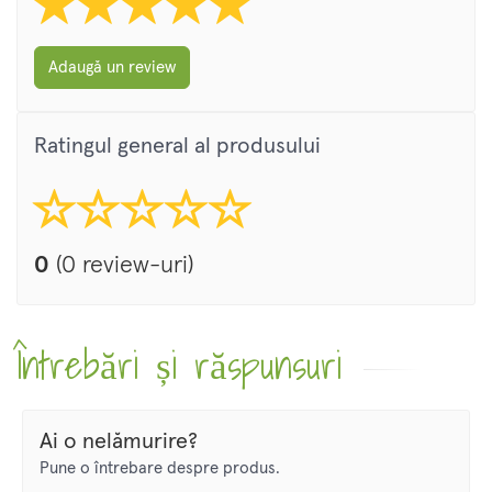
alegeti intre un negru de baza lucios sau treceti la un finisaj
argintiu elegant.
Adaugă un review
Ratingul general al produsului
0
(0 review-uri)
Întrebări și răspunsuri
High-tech simplificat
All-in-one
: economisiti spatiu si reduceti dificultatile cu o
Ai o nelămurire?
singura tehnologie care contine tot ce aveti nevoie -
Pune o întrebare despre produs.
computer, monitor si difuzoare, toate intr-unul.