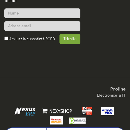
limitat!
Echilibreaza-ti
desktopul
Windows 11
Trimite
Am luat la cunoștință
RGPD
include
instrumente
usor de utilizat,
care va pot ajuta
sa va optimizati
spatiul pe ecran
si sa va
Proline
maximizati
Electronice si IT
productivitatea.
Combinati toate
acestea cu un
abonament
Microsoft 365 si