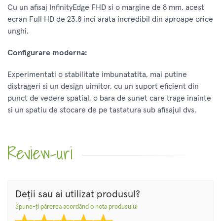
Cu un afisaj InfinityEdge FHD si o margine de 8 mm, acest
ecran Full HD de 23,8 inci arata incredibil din aproape orice
unghi.
Configurare moderna:
Experimentati o stabilitate imbunatatita, mai putine
distrageri si un design uimitor, cu un suport eficient din
punct de vedere spatial, o bara de sunet care trage inainte
si un spatiu de stocare de pe tastatura sub afisajul dvs.
Sunet mai dulce:
Review-uri
Cu bara sa de sunet care trage inainte, echipata cu
difuzoare reglate profesional cu Waves MaxxAudio® Pro,
nu numai ca obtineti un aspect elegant, ci si o calitate a
sunetului mai buna.
Deții sau ai utilizat produsul?
Spune-ți părerea acordând o nota produsului
Stilizati spatiul: