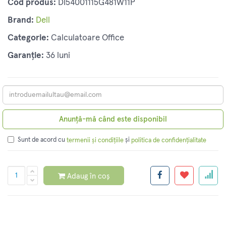
Cod produs:
DI54001115G481W11P
Brand:
Dell
Categorie:
Calculatoare Office
Garanție:
36 luni
Anunță-mă când este disponibil
Sunt de acord cu
și
termenii și condițiile
politica de confidențialitate
Adaug în coș