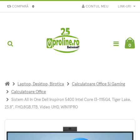
COMPARĂ
CONTUL MEU
LINK-URI
0
0
Laptop, Desktop, Birotica
Calculatoare Office Si Gaming
Calculatoare Office
Sistem All In One Dell Inspiron 5400 Intel Core I3-1115G4, Tiger Lake,
23.8", FHD,8GB,1TB, Video UHD, WIN11PRO