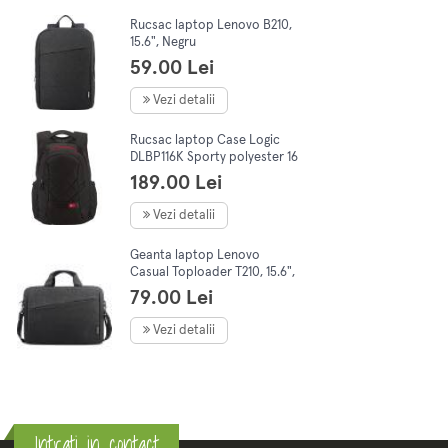
Rucsac laptop Lenovo B210,
15.6", Negru
59.00 Lei
Vezi detalii
Rucsac laptop Case Logic
DLBP116K Sporty polyester 16
Negru DLBP-116 BLACK
189.00 Lei
Vezi detalii
Geanta laptop Lenovo
Casual Toploader T210, 15.6",
Negru
79.00 Lei
Vezi detalii
Intrati in contact