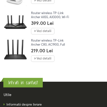
Vezi detalii
Router wireless TP-Link
Archer AX55, AX3000, Wi-Fi
6, Dual-Band Gigabit, 4
399.00 Lei
antene Wi-Fi
Vezi detalii
Router wireless TP-Link
Archer C80, AC1900, Full
Gigabit, Dual Band, MU-MIMO,
219.00 Lei
Wi-Fi Wave2
Vezi detalii
Intrati in contact
Utile
Informatii despre livrare