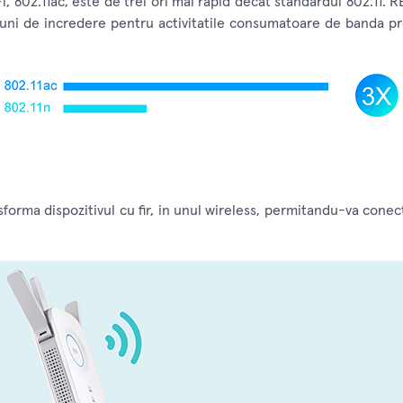
 802.11ac, este de trei ori mai rapid decat standardul 802.11. R
uni de incredere pentru activitatile consumatoare de banda pr
forma dispozitivul cu fir, in unul wireless, permitandu-va conec