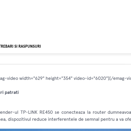
TREBARI SI RASPUNSURI
ag-video width="629" height="354" video-id="6020"][/emag-vi
i patrati
tender-ul TP-LINK RE450 se conecteaza la router dumneavoas
a, dispozitivul reduce interferentele de semnal pentru a va ofer