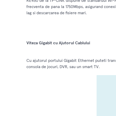
RE450 de la TP-LINK dispune de standardul Wi-Fi,
frecventa de pana la 1750Mbps, asigurand conexi
lag si descarcarea de fisiere mari.
Viteza Gigabit cu Ajutorul Cablului
Cu ajutorul portului Gigabit Ethernet puteti trans
consola de jocuri, DVR, sau un smart TV.