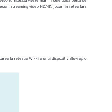
E450 furnizeaza viteze mari in cele doua benzi de
ecum streaming video HD/4K, jocuri in retea fara
tarea la reteaua Wi-Fi a unui dispozitiv Blu-ray, o