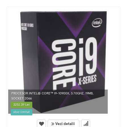
PROCESOR INTEL® CORE™ I9-10900X, 3.70GHZ, 19MB,
SOCKET 2066
3252.39 Lei
stoc limitat
Vezi detalii