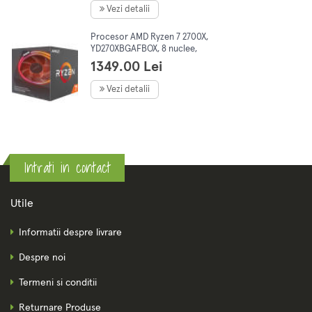
Vezi detalii
Procesor AMD Ryzen 7 2700X,
YD270XBGAFBOX, 8 nuclee,
4.35GHz, 20MB, AM4, 105W,
1349.00 Lei
Wraith Prism cooler
Vezi detalii
Intrati in contact
Utile
Informatii despre livrare
Despre noi
Termeni si conditii
Returnare Produse