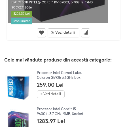
PROCESOR INTEL® CORE™ I9-10900X, 3.70GHZ, 19MB,
SOCKET 2066
3252.39 Lei
stoc limitat
Vezi detalii
Cele mai vândute produse din această categorie:
Procesor Intel Comet Lake,
Celeron G5925 3.6GHz box
259.00 Lei
Vezi detalii
Procesor Intel Core™ I5-
9600K, 3.7 GHz, 9MB, Socket
1151- Chipset seria 300
1283.97 Lei