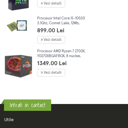
Vezi detalii
Procesor Intel Core i5-10500
3.1Ghz, Comet Lake, 12Mb,
Socket 1200 TRAY
899.00 Lei
Vezi detalii
Procesor AMD Ryzen 7 2700X,
YD270XBGAFBOX, 8 nuclee,
4.35GHz, 20MB, AM4, 105W,
1349.00 Lei
Wraith Prism cooler
Vezi detalii
Intrati in contact
Utile