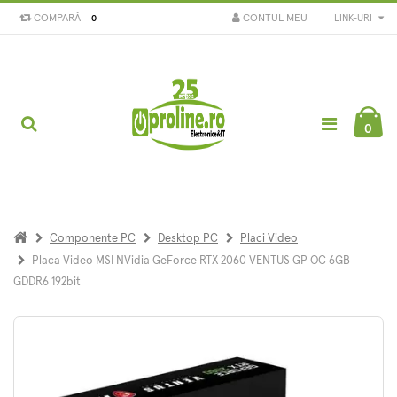
COMPARĂ
CONTUL MEU
LINK-URI
0
0
Componente PC
Desktop PC
Placi Video
Placa Video MSI NVidia GeForce RTX 2060 VENTUS GP OC 6GB
GDDR6 192bit