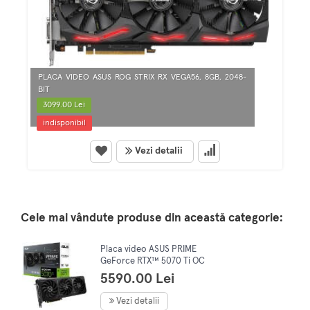
PLACA VIDEO ASUS ROG STRIX RX VEGA56, 8GB, 2048-
BIT
3099.00 Lei
indisponibil
Vezi detalii
Cele mai vândute produse din această categorie:
Placa video ASUS PRIME
GeForce RTX™ 5070 Ti OC
Edition, 16GB GDDR7, 256-bit
5590.00 Lei
Vezi detalii