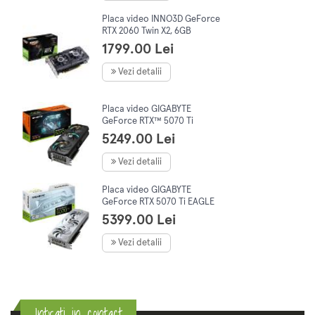
Placa video INNO3D GeForce
RTX 2060 Twin X2, 6GB
GDDR6, 192-bit, LHR
1799.00 Lei
Vezi detalii
Placa video GIGABYTE
GeForce RTX™ 5070 Ti
GAMING OC, 16GB GDDR7,
5249.00 Lei
256-bit
Vezi detalii
Placa video GIGABYTE
GeForce RTX 5070 Ti EAGLE
OC ICE SFF 16GB GDDR7 256-
5399.00 Lei
bit DLSS 4.0
Vezi detalii
Intrati in contact