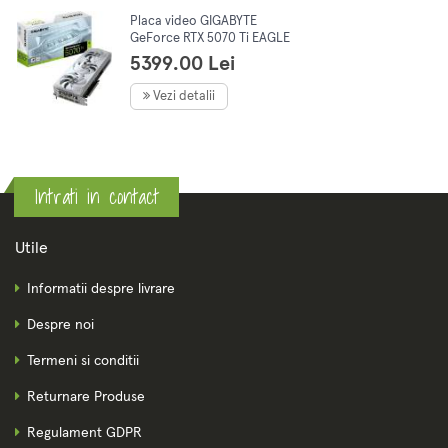
Placa video GIGABYTE
GeForce RTX 5070 Ti EAGLE
OC ICE SFF 16GB GDDR7 256-
5399.00 Lei
bit DLSS 4.0
Vezi detalii
Intrati in contact
Utile
Informatii despre livrare
Despre noi
Termeni si conditii
Returnare Produse
Regulament GDPR