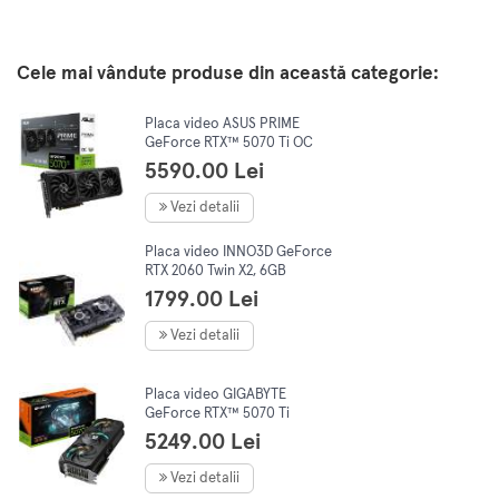
Cele mai vândute produse din această categorie:
Placa video ASUS PRIME
GeForce RTX™ 5070 Ti OC
Edition, 16GB GDDR7, 256-bit
5590.00 Lei
Vezi detalii
Placa video INNO3D GeForce
RTX 2060 Twin X2, 6GB
GDDR6, 192-bit, LHR
1799.00 Lei
Vezi detalii
Placa video GIGABYTE
GeForce RTX™ 5070 Ti
GAMING OC, 16GB GDDR7,
5249.00 Lei
256-bit
Vezi detalii