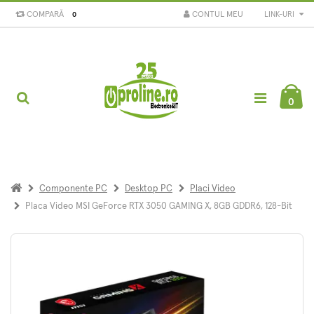
COMPARĂ
CONTUL MEU
LINK-URI
0
0
Componente PC
Desktop PC
Placi Video
Placa Video MSI GeForce RTX 3050 GAMING X, 8GB GDDR6, 128-Bit