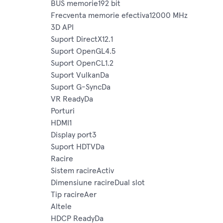
BUS memorie192 bit
Frecventa memorie efectiva12000 MHz
3D API
Suport DirectX12.1
Suport OpenGL4.5
Suport OpenCL1.2
Suport VulkanDa
Suport G-SyncDa
VR ReadyDa
Porturi
HDMI1
Display port3
Suport HDTVDa
Racire
Sistem racireActiv
Dimensiune racireDual slot
Tip racireAer
Altele
HDCP ReadyDa