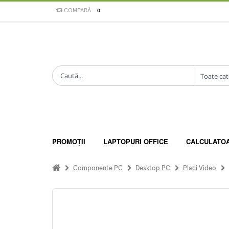
COMPARĂ
0
PROMOȚII
LAPTOPURI OFFICE
CALCULATO
Componente PC
Desktop PC
Placi Video