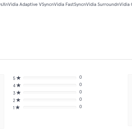
ysXnVidia Adaptive VSyncnVidia FastSyncnVidia SurroundnVidia 
0
5
80%
0
Complete
4
80%
(danger)
0
Complete
3
80%
(danger)
0
Complete
2
80%
(danger)
0
Complete
1
80%
(danger)
Complete
(danger)