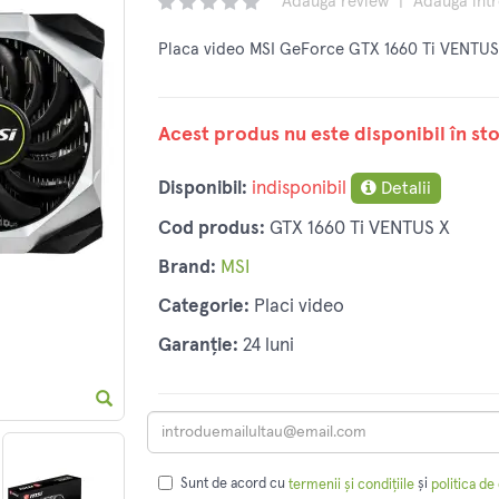
Adaugă review
|
Adaugă înt
Placa video MSI GeForce GTX 1660 Ti VENTU
Acest produs nu este disponibil în sto
Disponibil:
indisponibil
Detalii
Cod produs:
GTX 1660 Ti VENTUS X
Brand:
MSI
Categorie:
Placi video
Garanție:
24 luni
Sunt de acord cu
și
termenii și condițiile
politica de