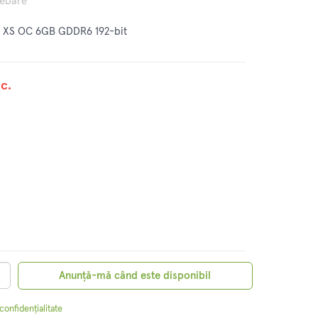
rebare
S XS OC 6GB GDDR6 192-bit
c.
Anunță-mă când este disponibil
 confidențialitate