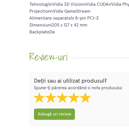
TehnologiinVidia 3D VisionnVidia CUDAnVidia Ph
ProjectionnVidia GameStream
Alimentare separata1x 8-pin PCI-E
Dimensiuni205 x 127 x 42 mm
BackplateDa
Review-uri
Deții sau ai utilizat produsul?
Spune-ți părerea acordând o nota produsului
Adaugă un review