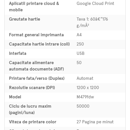
Aplicatii printare cloud &
Google Cloud Print
mobile
Greutate hartie
Tava 1: 60â€“176
g/mÂ²
Format general imprimanta
A4
Capacitate hartie intrare (coli)
250
Interfata
USB
Capacitate alimentare
50
automata documente (ADF)
Printare fata/verso (Duplex)
Automat
Rezolutie scanare (DPI)
1200 x 1200
Model
M479fdw
Ciclu de lucru maxim
50000
(pagini/luna)
Viteza de printare color
27 Pagina pe minut