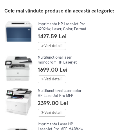
Cele mai vândute produse din această categorie:
Imprimanta HP LaserJet Pro
4202dw, Laser, Color, Format
A4, Duplex, Retea, Wi-Fi
1427.59 Lei
Vezi detalii
Multifunctional laser
monocrom HP Laserjet
4102DW, A4(Printare,
1699.00 Lei
Copiere, Scanare), Duplex,
40ppm1200 x 1200dpi
Vezi detalii
Multifunctional laser color
HP LaserJet Pro MFP
M479dw, Duplex, ADF, Retea,
2399.00 Lei
Wireless, A4
Vezi detalii
Imprimanta Laser HP
LaserJet Pro MFP M428fdw