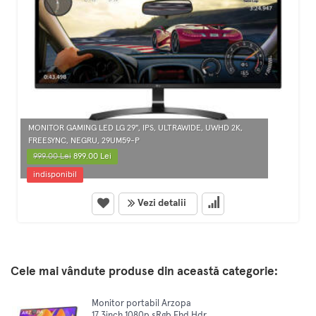
MONITOR GAMING LED LG 29", IPS, ULTRAWIDE, UWHD 2K,
FREESYNC, NEGRU, 29UM59-P
999.00 Lei
899.00 Lei
indisponibil
Vezi detalii
Cele mai vândute produse din această categorie:
Monitor portabil Arzopa
17.3inch 1080p sRgb Fhd Hdr