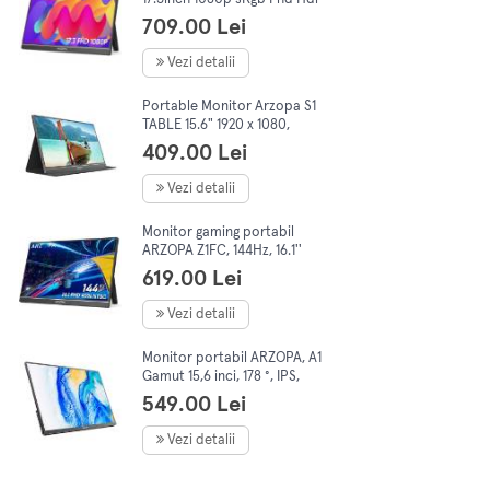
Ips Hdmi Usb C Type C
709.00 Lei
difuzor dual foarte subtire
Vezi detalii
Portable Monitor Arzopa S1
TABLE 15.6" 1920 x 1080,
Negru
409.00 Lei
Vezi detalii
Monitor gaming portabil
ARZOPA Z1FC, 144Hz, 16.1''
FHD 1080P, HDR, USB C/
619.00 Lei
HDMI, 72% NTSC, Afisaj IPS,
Negru
Vezi detalii
Monitor portabil ARZOPA, A1
Gamut 15,6 inci, 178 °, IPS,
HDR, 1920X1080 px, USB C,
549.00 Lei
HDMI Type-C, Negru
Vezi detalii