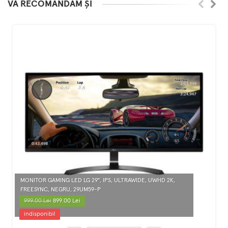
VĂ RECOMANDĂM ȘI
MONITOR GAMING LED LG 29", IPS, ULTRAWIDE, UWHD 2K,
FREESYNC, NEGRU, 29UM59-P
999.00 Lei
899.00 Lei
indisponibil