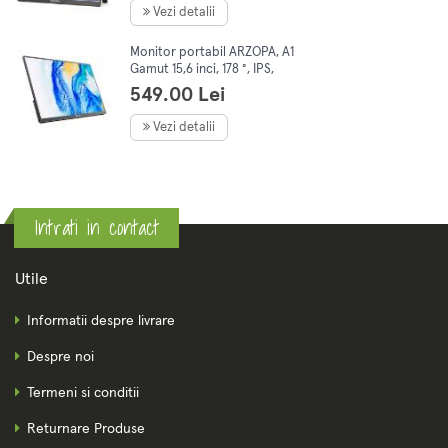
Negru
Vezi detalii
Monitor portabil ARZOPA, A1
Gamut 15,6 inci, 178 °, IPS,
HDR, 1920X1080 px, USB C,
549.00 Lei
HDMI Type-C, Negru
Vezi detalii
Intrati in contact
Utile
Informatii despre livrare
Despre noi
Termeni si conditii
Returnare Produse