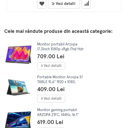
Vezi detalii
Cele mai vândute produse din această categorie:
Monitor portabil Arzopa
17.3inch 1080p sRgb Fhd Hdr
Ips Hdmi Usb C Type C
709.00 Lei
difuzor dual foarte subtire
Vezi detalii
Portable Monitor Arzopa S1
TABLE 15.6" 1920 x 1080,
Negru
409.00 Lei
Vezi detalii
Monitor gaming portabil
ARZOPA Z1FC, 144Hz, 16.1''
FHD 1080P, HDR, USB C/
619.00 Lei
HDMI, 72% NTSC, Afisaj IPS,