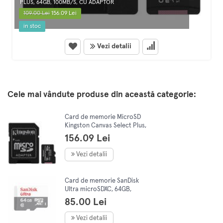
PLUS, 64GB, 100MB/S, CU ADAPTOR
109.00 Lei
156.09 Lei
in stoc
Vezi detalii
Cele mai vândute produse din această categorie:
Card de memorie MicroSD
Kingston Canvas Select Plus,
64GB, 100MB/s, cu adaptor
156.09 Lei
Vezi detalii
Card de memorie SanDisk
Ultra microSDXC, 64GB,
100MB/s Class 10 UHS-I + SD
85.00 Lei
Adapter
Vezi detalii