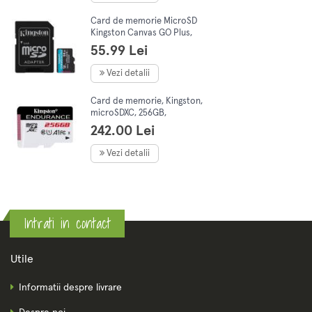
Card de memorie MicroSD
Kingston Canvas GO Plus,
64GB, Clasa 10, UHS-I,
55.99 Lei
Adaptor inclus
Vezi detalii
Card de memorie, Kingston,
microSDXC, 256GB,
Endurance Class 10, A1, UHS-I
242.00 Lei
fara adaptor
Vezi detalii
Intrati in contact
Utile
Informatii despre livrare