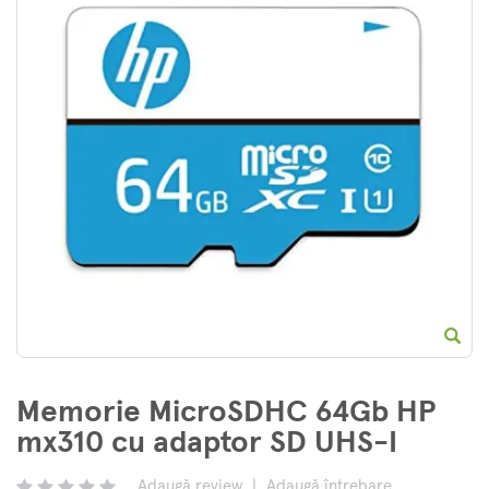
E
Memorie MicroSDHC 64Gb HP
mx310 cu adaptor SD UHS-I
Adaugă review
|
Adaugă întrebare