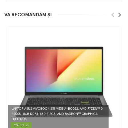
VĂ RECOMANDĂM ȘI
LAPTOP ASUS VIVOBOOK S15 M533IA-BQ022, AMD RYZEN™ 5
4500U, 8GB DDR4, SSD 512GB, AMD RADEON™ GRAPHICS,
FREE DOS
3197.10 Lei