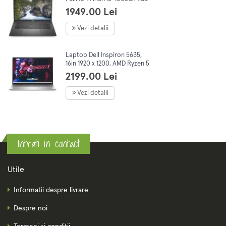
RAM, 256Gb SSD, No OS
1949.00 Lei
Vezi detalii
Laptop Dell Inspiron 5635,
16in 1920 x 1200, AMD Ryzen 5
7530U 6C/12T, 2.0-4.5 GHz,
2199.00 Lei
8Gb DDR4, 512Gb SSD, Win11
Vezi detalii
Intrati in contact
Utile
Informatii despre livrare
Despre noi