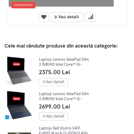
indisponibil
Vezi detalii
Cele mai vândute produse din această categorie:
Laptop Lenovo IdeaPad Slim
3 15IRH10 Intel Core™ i5-
13420H, 15.3" WUXGA, IPS,
2375.00 Lei
16GB DDR5, 512GB SSD, No
OS,Grey
Vezi detalii
Laptop Lenovo IdeaPad Slim
3 15IRH10 Intel Core™ i5-
13420H, 15.3" WUXGA, IPS,
2699.00 Lei
16GB DDR5, 512Gb SSD, NoOs,
Blue
Vezi detalii
Laptop Dell Vostro 5401
FullHD 14 inch i3-1005G1 4Gb