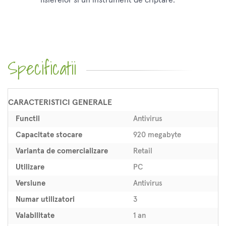
fisierelor si un instrument de criptare.
Specificatii
CARACTERISTICI GENERALE
Functii
Antivirus
Capacitate stocare
920 megabyte
Varianta de comercializare
Retail
Utilizare
PC
Versiune
Antivirus
Numar utilizatori
3
Valabilitate
1 an