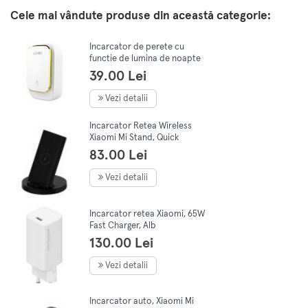
Cele mai vândute produse din această categorie:
Incarcator de perete cu
functie de lumina de noapte
LDNIO A4405, 3x USB, 22W
39.00 Lei
(alb)
Vezi detalii
Incarcator Retea Wireless
Xiaomi Mi Stand, Quick
Charge, 20W, Negru
83.00 Lei
GDS4145GL
Vezi detalii
Incarcator retea Xiaomi, 65W
Fast Charger, Alb
130.00 Lei
Vezi detalii
Incarcator auto, Xiaomi Mi