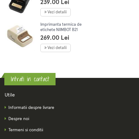
239.00 Lei
imbracaminte, adresa,
afaceri, Negru
Vezi detalii
Imprimanta termica de
etichete NIIMBOT B21
portabila pentru
269.00 Lei
imbracaminte, adresa,
afaceri, iOS, Crem
Vezi detalii
Intrati in contact
Utile
Informatii despre livrare
Despre noi
Termeni si conditii