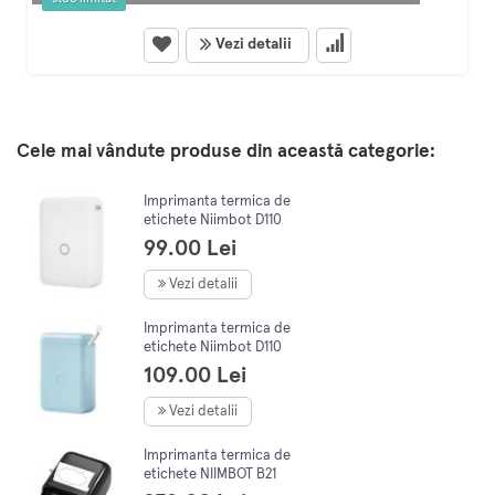
Vezi detalii
Cele mai vândute produse din această categorie:
Imprimanta termica de
etichete Niimbot D110
Portable Label Printer Alba
99.00 Lei
Vezi detalii
Imprimanta termica de
etichete Niimbot D110
Portable Label Printer
109.00 Lei
Albastra
Vezi detalii
Imprimanta termica de
etichete NIIMBOT B21
portabila pentru