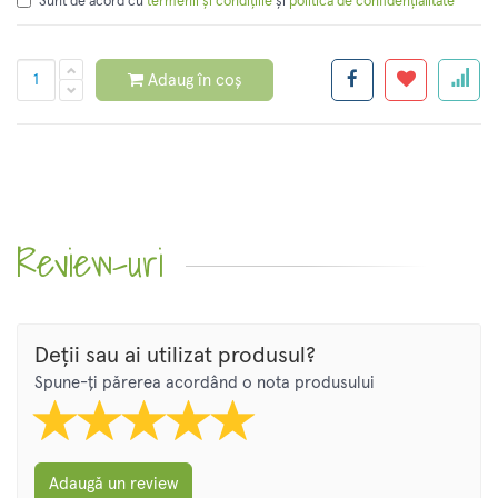
Sunt de acord cu
și
termenii și condițiile
politica de confidențialitate
Adaug în coș
Review-uri
Deții sau ai utilizat produsul?
Spune-ți părerea acordând o nota produsului
Adaugă un review