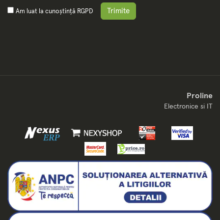
Trimite
Am luat la cunoștință
RGPD
Proline
Electronice si IT