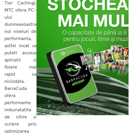
Tier Caching).
MTC ofera PC-
ului
dumneavoastra
noi niveluri de
performanta,
astfel incat sa
puteti accesa
aplicatii si
fisiere mai
rapid ca
niciodata.
BarraCuda
ofera
performante
imbunatatite
de citire si
scriere prin
optimizarea