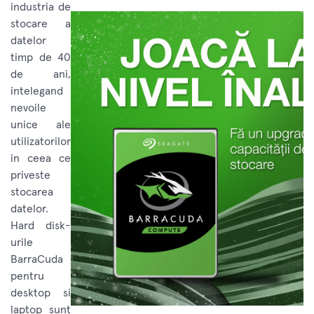
industria de
stocare a
datelor
timp de 40
de ani,
intelegand
nevoile
unice ale
utilizatorilor
in ceea ce
priveste
stocarea
datelor.
Hard disk-
urile
BarraCuda
pentru
desktop si
laptop sunt