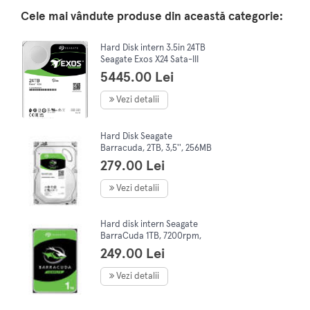
Cele mai vândute produse din această categorie:
Hard Disk intern 3.5in 24TB
Seagate Exos X24 Sata-III
7200Rpm 512Mb
5445.00 Lei
Vezi detalii
Hard Disk Seagate
Barracuda, 2TB, 3,5'', 256MB
279.00 Lei
Vezi detalii
Hard disk intern Seagate
BarraCuda 1TB, 7200rpm,
64MB cache, SATA-III
249.00 Lei
Vezi detalii