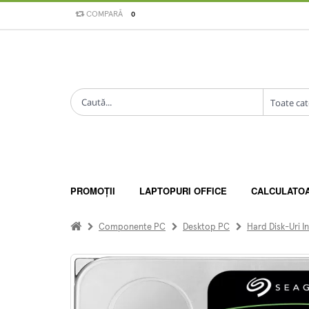
COMPARĂ
0
PROMOȚII
LAPTOPURI OFFICE
CALCULATO
Componente PC
Desktop PC
Hard Disk-Uri I