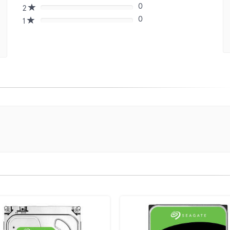
(danger)
0
Complete
2
80%
(danger)
0
Complete
1
80%
(danger)
Complete
(danger)