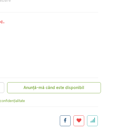
rebare
c.
Anunță-mă când este disponibil
 confidențialitate