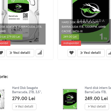
HARD DISK INTERN SEAGATE
DISK SEAGATE BARRACUDA, 2TB,
BARRACUDA 1TB, 7200RPM, 64MB
256MB
CACHE, SATA-III
0 Lei
279.00 Lei
249.00 Lei
ponibil
indisponibil
Vezi detalii
Vezi detalii
orie:
Hard Disk Seagate
Hard disk intern S
Barracuda, 2TB, 3,5'',
BarraCuda 1TB,
256MB
7200rpm, 64MB ca
279.00 Lei
249.00 Lei
SATA-III
Vezi detalii
Vezi detalii