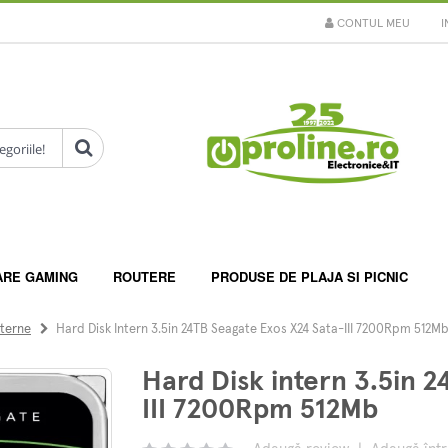
CONTUL MEU
I
ARE GAMING
ROUTERE
PRODUSE DE PLAJA SI PICNIC
nterne
Hard Disk Intern 3.5in 24TB Seagate Exos X24 Sata-III 7200Rpm 512M
Hard Disk intern 3.5in 
III 7200Rpm 512Mb