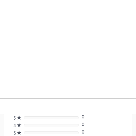
0
5
80%
0
Complete
4
80%
(danger)
0
Complete
3
80%