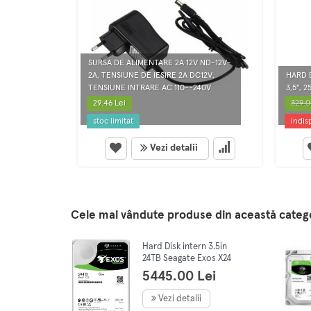
SURSA DE ALIMENTARE 2A 12V ND-12V-
2A, TENSIUNE DE IESIRE 2A DC12V,
HARD 
TENSIUNE INTRARE AC 110--240V
3,5'', 
29.46 Lei
329.0
stoc limitat
indis
Vezi detalii
Cele mai vândute produse din această categ
Hard Disk intern 3.5in
24TB Seagate Exos X24
Sata-III 7200Rpm 512Mb
5445.00 Lei
Vezi detalii