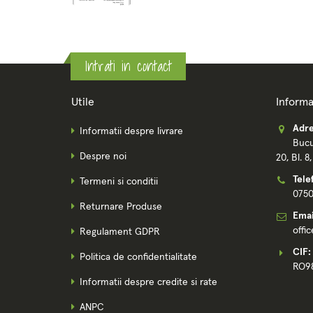
Intrati in contact
Utile
Informa
Adre
Informatii despre livrare
Bucu
Despre noi
20, Bl. 8
Tele
Termeni si conditii
075
Returnare Produse
Emai
offi
Regulament GDPR
CIF:
Politica de confidentialitate
RO9
Informatii despre credite si rate
ANPC