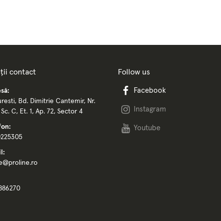
ții contact
Follow us
Facebook
să:
resti, Bd. Dimitrie Cantemir, Nr.
Instagram
, Sc. C, Et. 1, Ap. 72, Sector 4
fon:
Youtube
0225305
l:
ce@proline.ro
886270