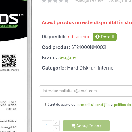
Adaugă review
|
Adaugă înt
Acest produs nu este disponibil în sto
Disponibil:
indisponibil
Detalii
Cod produs:
ST24000NM002H
Brand:
Seagate
Categorie:
Hard Disk-uri interne
Sunt de acord cu
și
termenii și condițiile
politica de
Adaug în coș