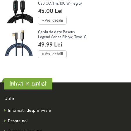
USB CC, 1 m, 100 W (negru)
45.00 Lei
Vezi detalii
Cablu de date Baseus
Legend Series Elbow, Type-C
la Type-C, Fast Charging Blue
49.99 Lei
100W, 5A, 1m
Vezi detalii
Intrati in contact
Utile
Informatii despre livrare
Despre noi