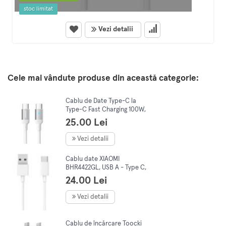
stoc limitat
Vezi detalii
Cele mai vândute produse din această categorie:
Cablu de Date Type-C la
Type-C Fast Charging 100W,
480Mbps, 1.2m, JoyRoom (S-
25.00 Lei
CC100A10), White
Vezi detalii
Cablu date XIAOMI
BHR4422GL, USB A - Type C,
1m, alb
24.00 Lei
Vezi detalii
Cablu de încărcare Toocki