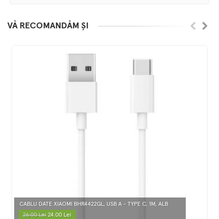
VĂ RECOMANDĂM ȘI
CABLU DATE XIAOMI BHR4422GL, USB A - TYPE C, 1M, ALB
26.00 Lei
24.00 Lei