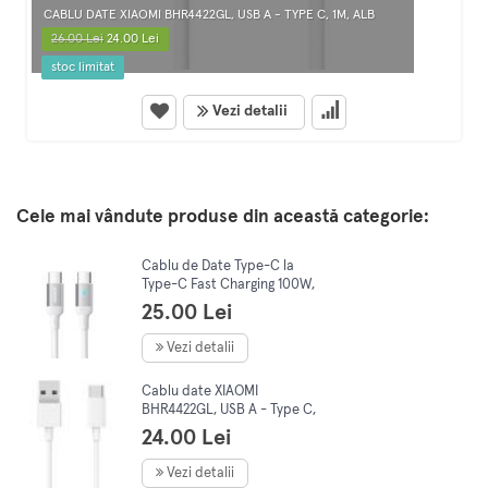
CABLU DATE XIAOMI BHR4422GL, USB A - TYPE C, 1M, ALB
26.00 Lei
24.00 Lei
stoc limitat
Vezi detalii
Cele mai vândute produse din această categorie:
Cablu de Date Type-C la
Type-C Fast Charging 100W,
480Mbps, 1.2m, JoyRoom (S-
25.00 Lei
CC100A10), White
Vezi detalii
Cablu date XIAOMI
BHR4422GL, USB A - Type C,
1m, alb
24.00 Lei
Vezi detalii