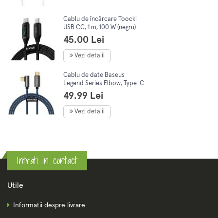
Cablu de încărcare Toocki
USB CC, 1 m, 100 W (negru)
45.00 Lei
Vezi detalii
Cablu de date Baseus
Legend Series Elbow, Type-C
la Type-C, Fast Charging Blue
49.99 Lei
100W, 5A, 1m
Vezi detalii
Intrati in contact
Utile
Informatii despre livrare