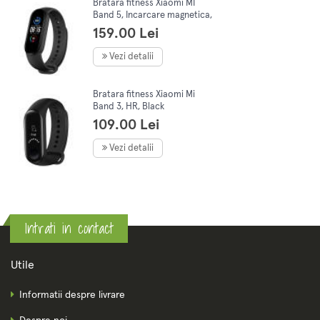
Bratara fitness Xiaomi MI
Band 5, Incarcare magnetica,
Negru
159.00 Lei
Vezi detalii
Bratara fitness Xiaomi Mi
Band 3, HR, Black
109.00 Lei
Vezi detalii
Intrati in contact
Utile
Informatii despre livrare