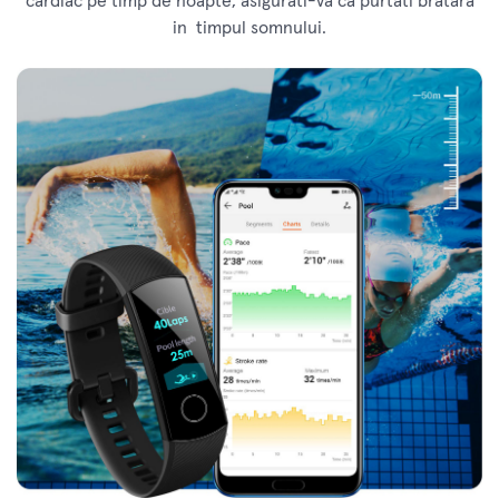
cardiac pe timp de noapte, asigurati-va ca purtati bratara
in timpul somnului.