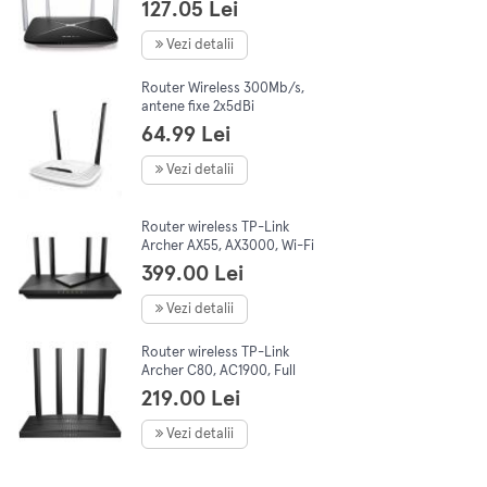
Band, Negru
127.05 Lei
Vezi detalii
Router Wireless 300Mb/s,
antene fixe 2x5dBi
omnidirectionale, TL-
64.99 Lei
WR841N, RJ-45 Auto-
Sensing, Alb, TP-LINK
Vezi detalii
Router wireless TP-Link
Archer AX55, AX3000, Wi-Fi
6, Dual-Band Gigabit, 4
399.00 Lei
antene Wi-Fi
Vezi detalii
Router wireless TP-Link
Archer C80, AC1900, Full
Gigabit, Dual Band, MU-MIMO,
219.00 Lei
Wi-Fi Wave2
Vezi detalii