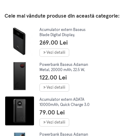
Cele mai vândute produse din această categorie:
Acumulator extern Baseus
Blade Digital Display,
20000mAh, PD 100W, 5A,
269.00 Lei
ultra thin, 2xUSB, 2x SB Type-
C, Negru
Vezi detalii
Powerbank Baseus Adaman
Metal, 20000 mAh, 22.5 W,
negru
122.00 Lei
Vezi detalii
Acumulator extern ADATA
10000mAh, Quick Charge 3.0
+ PD 22.5W, 2 x USB &, 1 x
79.00 Lei
USB-C, 3A, Negru
Vezi detalii
Powerbank Baseus Adaman