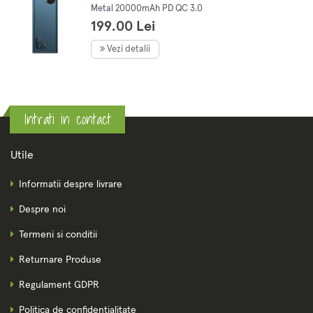
Metal 20000mAh PD QC 3.0
65W 2 porturi USB, 1 port
199.00 Lei
USB-C, 1 port micro USB,
Albastru
Vezi detalii
Intrati in contact
Utile
Informatii despre livrare
Despre noi
Termeni si conditii
Returnare Produse
Regulament GDPR
Politica de confidentialitate